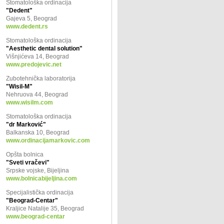
Stomatološka ordinacija
"Dedent"
Gajeva 5, Beograd
www.dedent.rs
Stomatološka ordinacija
"Aesthetic dental solution"
Višnjićeva 14, Beograd
www.predojevic.net
Zubotehnička laboratorija
"Wisil-M"
Nehruova 44, Beograd
www.wisilm.com
Stomatološka ordinacija
"dr Marković"
Balkanska 10, Beograd
www.ordinacijamarkovic.com
Opšta bolnica
"Sveti vračevi"
Srpske vojske, Bijeljina
www.bolnicabijeljina.com
Specijalistička ordinacija
"Beograd-Centar"
Kraljice Natalije 35, Beograd
www.beograd-centar