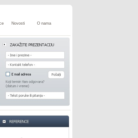
ce
Novosti
O nama