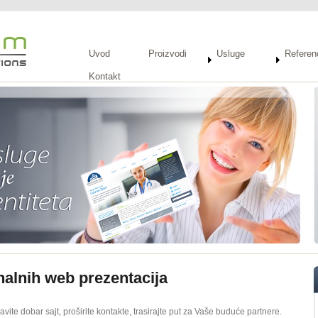
Uvod
Proizvodi
Usluge
Referen
Kontakt
nalnih web prezentacija
vite dobar sajt, proširite kontakte, trasirajte put za Vaše buduće partnere.