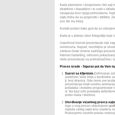
Kada planiramo i dizajniramo Vaš sajt 
atraktivno i dopadljivo i to uvek u skl
navigacija kroz njega jednostavna. Najb
sajtu treba da su jezgrovite i efektne. Z
ono što mu treba.
Kontak podaci kako god da su izdvojeni 
Kada je u pitanju izbor fotografija koje s
Uspešnost inernet prezentacije nije za
neminovna. Najzad, neozbiljno je shvata
zahteva česte izmene sadržaja prezenta
Internet marketing, odnosno prikazivan
Vaše prezentacije na pretraživačima i 
Proces izrade - Siguran put da Vam is
Susret sa klijentom.
Definisanje zah
uobličimo Vaše želje u konkretne za
tj. broj stranica. Gde ćemo sve posta
prezentacija imati uvodnu animaciju, 
podataka i dodatno programiranje ne
sl. Na bazi ovih podataka definišemo 
preko maila i telefona.
Utvrđivanje vizuelnog pravca sajta
logo u ovaj proces uključujemo
graf
izgleda vašeg sajta kroz urađenu na
finalizujemo vizuelni pravac reali